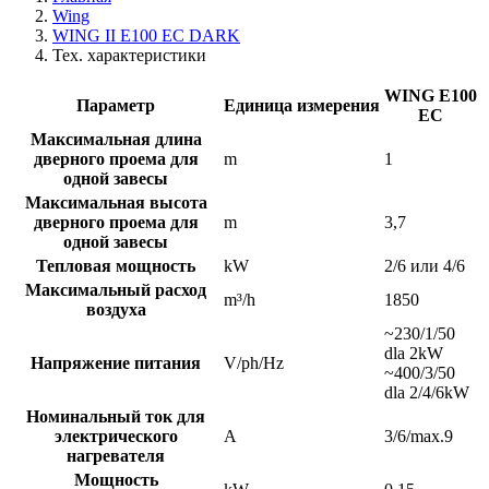
Wing
WING II E100 EC DARK
Тех. характеристики
WING E100
Параметр
Единица измерения
EC
Максимальная длина
дверного проема для
m
1
одной завесы
Максимальная высота
дверного проема для
m
3,7
одной завесы
Тепловая мощность
kW
2/6 или 4/6
Максимальный расход
m³/h
1850
воздуха
~230/1/50
dla 2kW
Напряжение питания
V/ph/Hz
~400/3/50
dla 2/4/6kW
Номинальный ток для
электрического
A
3/6/max.9
нагревателя
Мощность