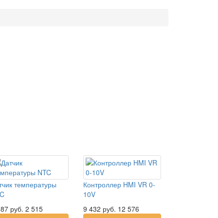
тчик температуры
Контроллер HMI VR 0-
C
10V
887
руб.
2 515
9 432
руб.
12 576