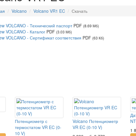
ная
Volcano
Volcano VR1 EC
Скачать
ew VOLCANO - Технический паспорт
PDF
(8.69 Мб)
ew VOLCANO - Каталог
PDF
(3.03 Мб)
ew VOLCANO - Сертификат соответствия
PDF
(63 Кб)
Да
Потенциометр с
Volcano Потенциометр
NT
термостатом VR EC (0-
VR EC (0-10 V)
1 
10 V)