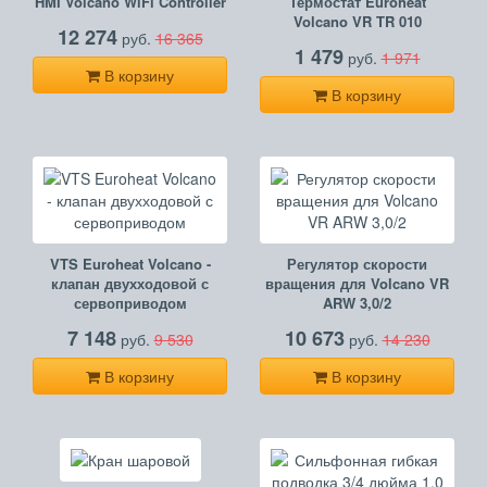
HMI Volcano WiFi Controller
Термостат Euroheat
Volcano VR TR 010
12 274
руб.
16 365
1 479
руб.
1 971
В корзину
В корзину
VTS Euroheat Volcano -
Регулятор скорости
клапан двухходовой с
вращения для Volcano VR
сервоприводом
ARW 3,0/2
7 148
10 673
руб.
9 530
руб.
14 230
В корзину
В корзину