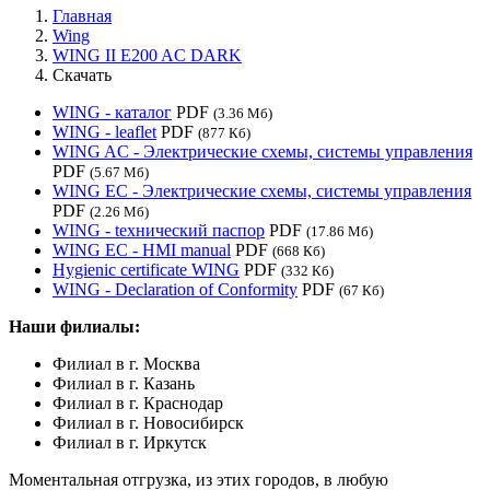
Главная
Wing
WING II E200 AC DARK
Скачать
WING - каталог
PDF
(3.36 Мб)
WING - leaflet
PDF
(877 Кб)
WING AC - Электрические схемы, системы управления
PDF
(5.67 Мб)
WING EC - Электрические схемы, системы управления
PDF
(2.26 Мб)
WING - tехнический паспор
PDF
(17.86 Мб)
WING EC - HMI manual
PDF
(668 Кб)
Hygienic certificate WING
PDF
(332 Кб)
WING - Declaration of Conformity
PDF
(67 Кб)
Наши филиалы:
Филиал в г. Москва
Филиал в г. Казань
Филиал в г. Краснодар
Филиал в г. Новосибирск
Филиал в г. Иркутск
Моментальная отгрузка, из этих городов, в любую